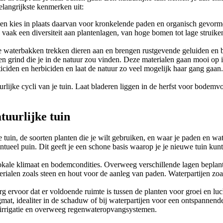
belangrijkste kenmerken uit:
en en kies in plaats daarvan voor kronkelende paden en organisch gevo
 vaak een diversiteit aan plantenlagen, van hoge bomen tot lage struike
e waterbakken trekken dieren aan en brengen rustgevende geluiden en b
en grind die je in de natuur zou vinden. Deze materialen gaan mooi op i
ciden en herbiciden en laat de natuur zo veel mogelijk haar gang gaan. 
lijke cycli van je tuin. Laat bladeren liggen in de herfst voor bodemv
tuurlijke tuin
tuin, de soorten planten die je wilt gebruiken, en waar je paden en wate
tueel puin. Dit geeft je een schone basis waarop je je nieuwe tuin ku
 lokale klimaat en bodemcondities. Overweeg verschillende lagen bepl
rialen zoals steen en hout voor de aanleg van paden. Waterpartijen zoal
g ervoor dat er voldoende ruimte is tussen de planten voor groei en luch
mat, idealiter in de schaduw of bij waterpartijen voor een ontspannende
lirrigatie en overweeg regenwateropvangsystemen.