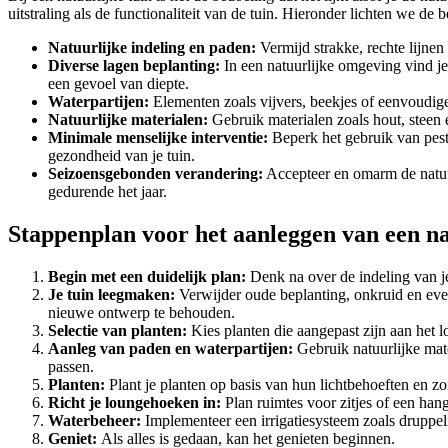
uitstraling als de functionaliteit van de tuin. Hieronder lichten we de 
Natuurlijke indeling en paden:
Vermijd strakke, rechte lijn
Diverse lagen beplanting:
In een natuurlijke omgeving vind je
een gevoel van diepte.
Waterpartijen:
Elementen zoals vijvers, beekjes of eenvoudig
Natuurlijke materialen:
Gebruik materialen zoals hout, steen 
Minimale menselijke interventie:
Beperk het gebruik van pesti
gezondheid van je tuin.
Seizoensgebonden verandering:
Accepteer en omarm de natuur
gedurende het jaar.
Stappenplan voor het aanleggen van een na
Begin met een duidelijk plan:
Denk na over de indeling van je 
Je tuin leegmaken:
Verwijder oude beplanting, onkruid en even
nieuwe ontwerp te behouden.
Selectie van planten:
Kies planten die aangepast zijn aan het
Aanleg van paden en waterpartijen:
Gebruik natuurlijke mate
passen.
Planten:
Plant je planten op basis van hun lichtbehoeften en zor
Richt je loungehoeken in:
Plan ruimtes voor zitjes of een hang
Waterbeheer:
Implementeer een irrigatiesysteem zoals druppe
Geniet:
Als alles is gedaan, kan het genieten beginnen.