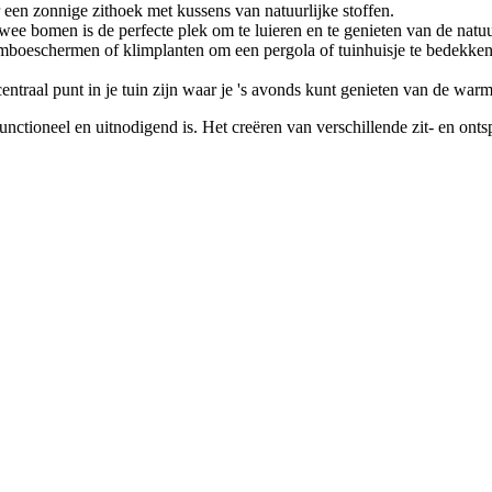
een zonnige zithoek met kussens van natuurlijke stoffen.
e bomen is de perfecte plek om te luieren en te genieten van de natuu
mboeschermen of klimplanten om een pergola of tuinhuisje te bedekken. 
traal punt in je tuin zijn waar je 's avonds kunt genieten van de warmt
nctioneel en uitnodigend is. Het creëren van verschillende zit- en onts