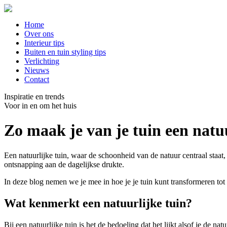
Home
Over ons
Interieur tips
Buiten en tuin styling tips
Verlichting
Nieuws
Contact
Inspiratie en trends
Voor in en om het huis
Zo maak je van je tuin een natu
Een natuurlijke tuin, waar de schoonheid van de natuur centraal staat,
ontsnapping aan de dagelijkse drukte.
In deze blog nemen we je mee in hoe je je tuin kunt transformeren tot 
Wat kenmerkt een natuurlijke tuin?
Bij een natuurlijke tuin is het de bedoeling dat het lijkt alsof je de 