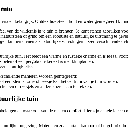
 tuin
materialen belangrijk. Ontdek hoe steen, hout en water geïntegreerd kun
 feel van de wildernis in je tuin te brengen. Je kunt stenen gebruiken voo
 natuursteen of grind om een robuuste en natuurlijke uitstraling te geve
gen kunnen dienen als natuurlijke scheidingen tussen verschillende del
tuurlijke tuin. Het biedt een warme en rustieke charme en is ideaal voor:
toelen of een pergola die bedekt is met klimplanten.
r natuurlijk effect.
erschillende manieren worden geïntegreerd:
 of een klein stromend beekje kan het centrum van je tuin worden.
n helpen om vogels en andere dieren aan te trekken.
uurlijke tuin
oonheid geniet, maar ook van de rust en comfort. Hier zijn enkele ideeën
uurlijke omgeving. Materialen zoals rotan, bamboe of hergebruikt hout 